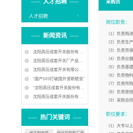
人才招聘
采购员
人才招聘
岗位职责：
（1）负责购
新闻资讯
（2）负责生
（3）负责劳
沈阳高压成套开关股份有限公司企业新闻
（4）负责仪
沈阳高压成套开关厂产品中标南京地铁工程
（5）负责基
沈阳高压成套开关有限公司 让地铁用上中国供电设备
（6）负责物
“国产GIS打破国外垄断壁垒”
（7）负责所
“沈阳高压成套开关股份有限公司 ‘小个子’练就‘大本领’”
（8）负责按
沈阳高压成套开关股份有限公司叫板洋品牌
（9）采购合
职位要求：
热门关键词
（1）大专以
低压配电箱
低压控制柜厂家