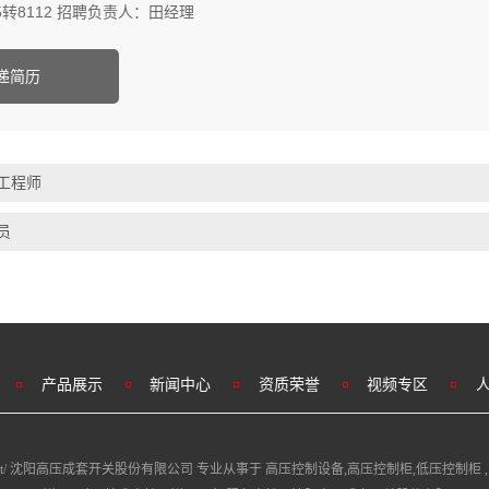
025转8112 招聘负责人：田经理
递简历
工程师
员
产品展示
新闻中心
资质荣誉
视频专区
vs-china.net/ 沈阳高压成套开关股份有限公司 专业从事于
高压控制设备
,
高压控制柜
,
低压控制柜