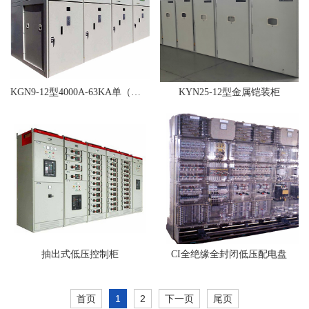
KGN9-12型4000A-63KA单（双）母线开关柜
KYN25-12型金属铠装柜
抽出式低压控制柜
CI全绝缘全封闭低压配电盘
首页
1
2
下一页
尾页